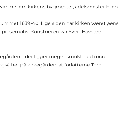
 var mellem kirkens bygmester, adelsmester Ellen
tidsrummet 1639-40. Lige siden har kirken været øens
d pinsemotiv. Kunstneren var Sven Havsteen -
kirkegården – der ligger meget smukt ned mod
også her på kirkegården, at forfatterne Tom