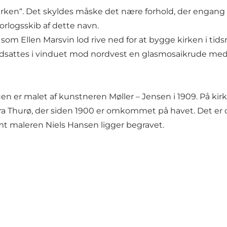
irken“. Det skyldes måske det nære forhold, der engang
orlogsskib af dette navn.
el, som Ellen Marsvin lod rive ned for at bygge kirken i 
2 indsattes i vinduet mod nordvest en glasmosaikrude me
uen er malet af kunstneren Møller – Jensen i 1909. På 
fra Thurø, der siden 1900 er omkommet på havet. Det er 
t maleren Niels Hansen ligger begravet.