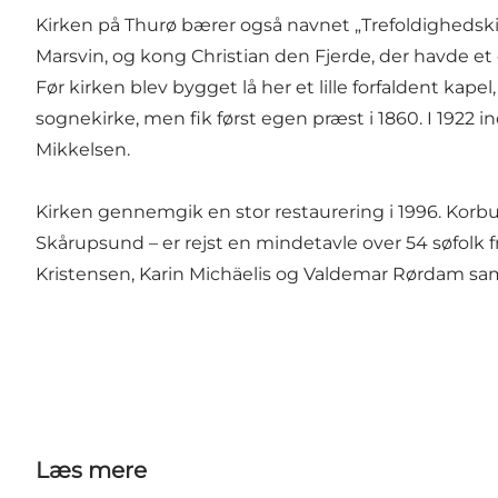
Kirken på Thurø bærer også navnet „Trefoldighedsk
Marsvin, og kong Christian den Fjerde, der havde et 
Før kirken blev bygget lå her et lille forfaldent kap
sognekirke, men fik først egen præst i 1860. I 192
Mikkelsen.
Kirken gennemgik en stor restaurering i 1996. Korb
Skårupsund – er rejst en mindetavle over 54 søfolk 
Kristensen, Karin Michäelis og Valdemar Rørdam sam
Læs mere