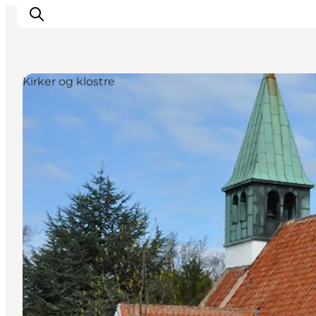
Kirker og klostre
Inspiration
Destinationer
Oplevelser
Overnatning
Planlæg ferien