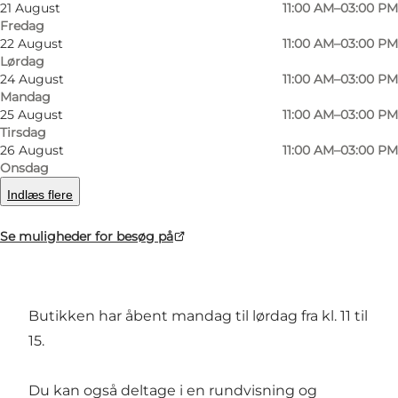
©
Thy Whisky
©
Thy
21 August
11:00 AM–03:00 PM
Fredag
22 August
11:00 AM–03:00 PM
Lørdag
Forrige
Næste
24 August
11:00 AM–03:00 PM
Mandag
25 August
11:00 AM–03:00 PM
Tirsdag
26 August
11:00 AM–03:00 PM
Destilleriets butik og smagerum har åbent året
Onsdag
rundt. Her kan du også nyde et udvalg af
Indlæs flere
whisky, mellem tønderne i den gamle
Se muligheder for besøg på
hestestald, og købe varer, som laves af gårdens
råvarer.
Butikken har åbent mandag til lørdag fra kl. 11 til
15.
Du kan også deltage i en rundvisning og