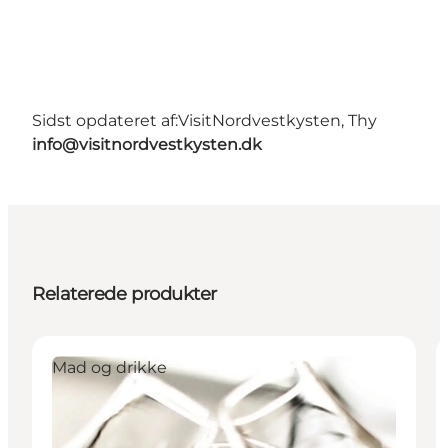
Sidst opdateret af:
VisitNordvestkysten, Thy
info@visitnordvestkysten.dk
Relaterede produkter
Mad og drikke