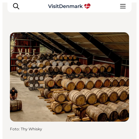
Lokale smagsoplevelser
Inspiration
Destinationer
Oplevelser
Overnatning
Planlæg ferien
Foto
:
Thy Whisky