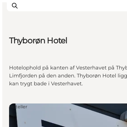
Thyborøn Hotel
Inspiration
Destinationer
Oplevelser
Hotelophold på kanten af Vesterhavet på Thy
Overnatning
Limfjorden på den anden. Thyborøn Hotel lig
Planlæg ferien
kan trygt bade i Vesterhavet.
Hoteller