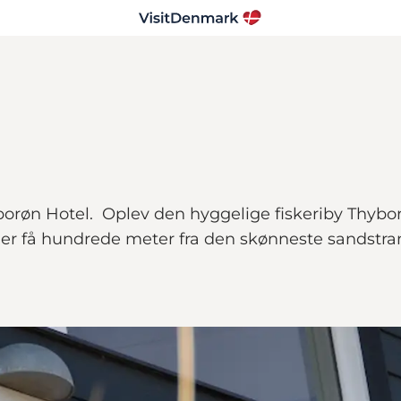
borøn Hotel. Oplev den hyggelige fiskeriby Thyb
ger få hundrede meter fra den skønneste sandstr