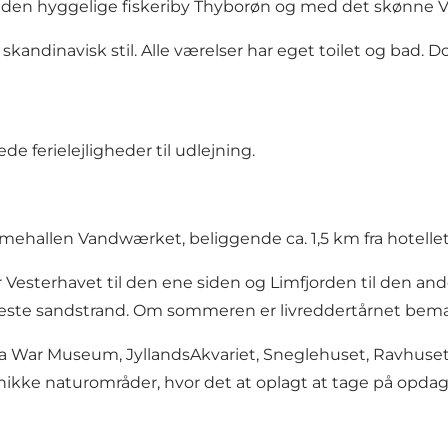
f den hyggelige fiskeriby Thyborøn og med det skønne V
kandinavisk stil. Alle værelser har eget toilet og bad. Do
e ferielejligheder til udlejning.
ømmehallen
Vandwærket
, beliggende ca. 1,5 km fra hotelle
Vesterhavet til den ene siden og Limfjorden til den and
este sandstrand. Om sommeren er livreddertårnet bemand
a War Museum
,
JyllandsAkvariet
,
Sneglehuset
, Ravhuse
ikke naturområder, hvor det at oplagt at tage på opdagels