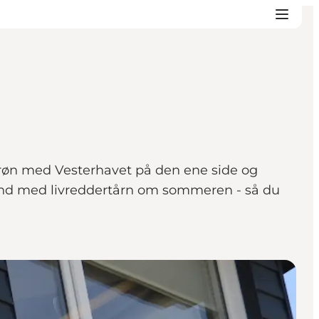
orøn med Vesterhavet på den ene side og
and med livreddertårn om sommeren - så du