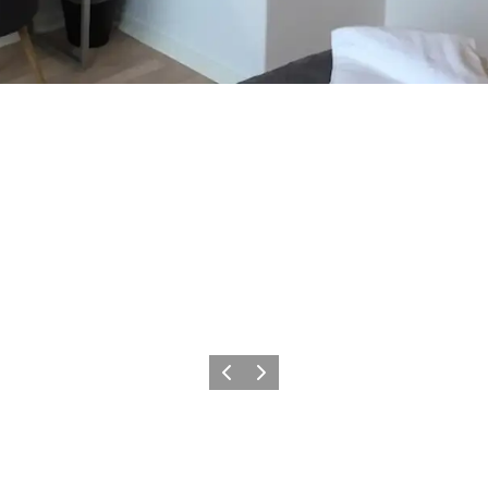
Forrige
Næste