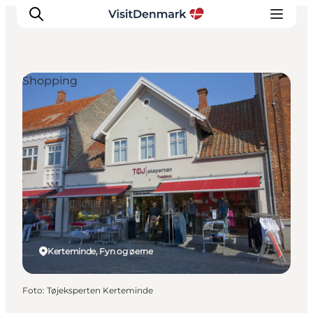
Shopping
Inspiration
Destinationer
Oplevelser
Overnatning
Planlæg ferien
Kerteminde, Fyn og øerne
Foto
:
Tøjeksperten Kerteminde