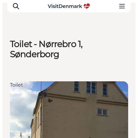
Toilet - Nørrebro 1,
Inspiration
Sønderborg
Destinationer
Oplevelser
Overnatning
Toilet
Planlæg ferien