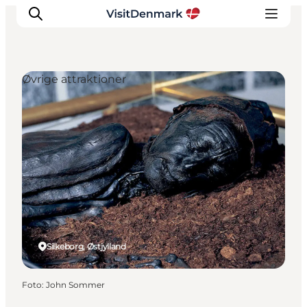
Øvrige attraktioner
Inspiration
Destinationer
Oplevelser
Overnatning
Planlæg ferien
Silkeborg, Østjylland
Foto
:
John Sommer