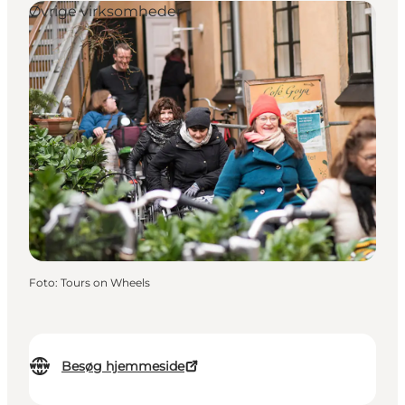
Øvrige virksomheder
Foto
:
Tours on Wheels
Besøg hjemmeside