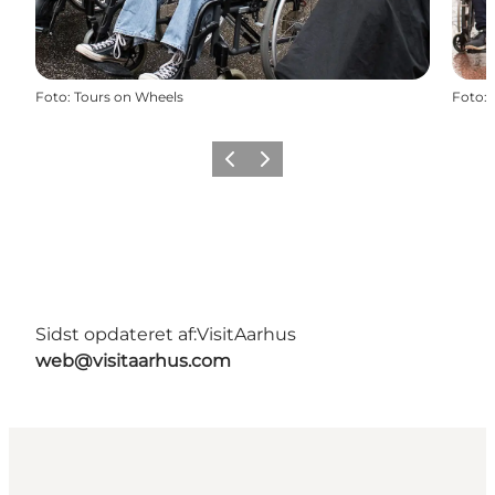
Foto
:
Tours on Wheels
Foto
:
Forrige
Næste
Sidst opdateret af:
VisitAarhus
web@visitaarhus.com