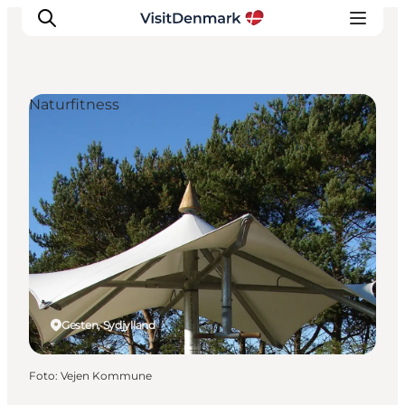
Naturfitness
Inspiration
Destinationer
Oplevelser
Overnatning
Planlæg ferien
Gesten, Sydjylland
Foto
:
Vejen Kommune