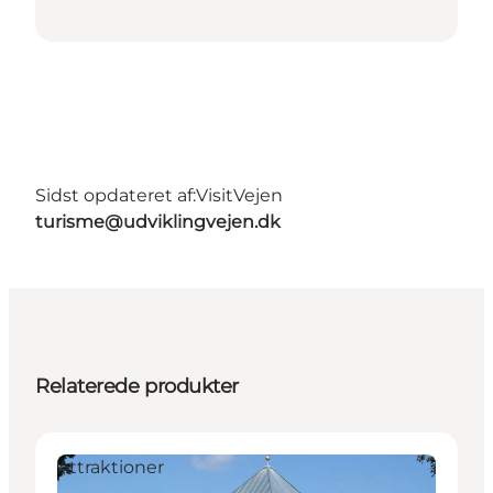
Sidst opdateret af:
VisitVejen
turisme@udviklingvejen.dk
Relaterede produkter
Attraktioner