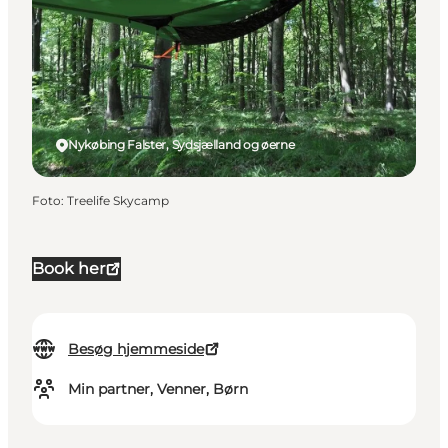
Nykøbing Falster, Sydsjælland og øerne
Foto
:
Treelife Skycamp
Book her
Besøg hjemmeside
Min partner, Venner, Børn