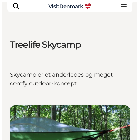
Treelife Skycamp
Inspiration
Destinationer
Oplevelser
Skycamp er et anderledes og meget
Overnatning
comfy outdoor-koncept.
Planlæg ferien
Utraditionel overnatning