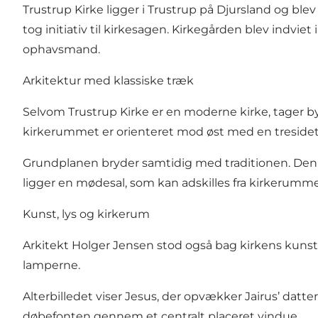
Trustrup Kirke ligger i Trustrup på Djursland og ble
tog initiativ til kirkesagen. Kirkegården blev indv
ophavsmand.
Arkitektur med klassiske træk
Selvom Trustrup Kirke er en moderne kirke, tager by
kirkerummet er orienteret mod øst med en tresidet 
Grundplanen bryder samtidig med traditionen. Den tr
ligger en mødesal, som kan adskilles fra kirkerum
Kunst, lys og kirkerum
Arkitekt Holger Jensen stod også bag kirkens kunstn
lamperne.
Alterbilledet viser Jesus, der opvækker Jairus’ datter
døbefonten gennem et centralt placeret vindue.