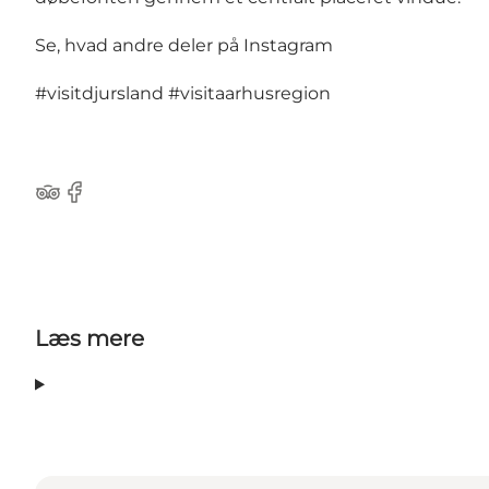
Se, hvad andre deler på Instagram
#visitdjursland
#visitaarhusregion
TripAdvisor
Facebook
Læs mere