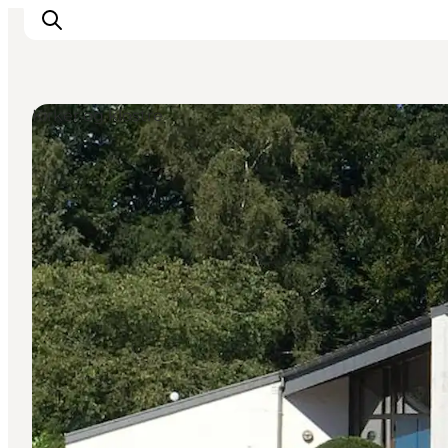
Kirker og klostre
Inspiration
Destinationer
Oplevelser
Overnatning
Planlæg ferien