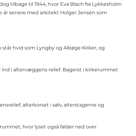
 dog tilbage til 1944, hvor Eva Blach fra Lykkesholm
ange år senere med arkitekt Holger Jensen som
n står hvid som Lyngby og Albøge Kirker, og
ind i altervæggens relief. Bagerst i kirkerummet
elief, alterkorset i sølv, alterstagerne og
rkerummet, hvor lyset også falder ned over