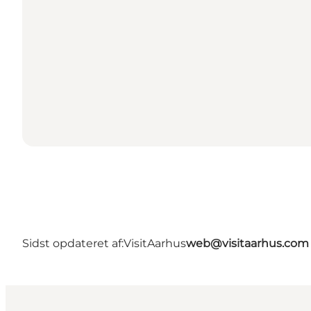
Sidst opdateret af:
VisitAarhus
web@visitaarhus.com