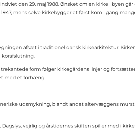
v indviet den 29. maj 1988. Ønsket om en kirke i byen går
iet i 1947, mens selve kirkebyggeriet først kom i gang m
gningen afsæt i traditionel dansk kirkearkitektur. Kirke
korafslutning.
ekantede form følger kirkegårdens linjer og fortsætter 
met med et forhæng.
eriske udsmykning, blandt andet altervæggens murstensr
. Dagslys, vejrlig og årstidernes skiften spiller med i ki