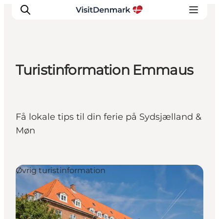
Turistinformation Emmaus
Inspiration
Destinationer
Oplevelser
Få lokale tips til din ferie på Sydsjælland &
Overnatning
Møn
Planlæg ferien
Øvrig turistinformation