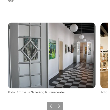
Tripadvisor
Foto
:
Emmaus Galleri og Kursuscenter
Foto
:
Forrige
Næste