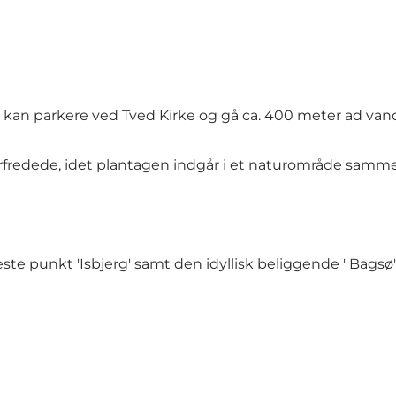
u kan parkere ved Tved Kirke og gå ca. 400 meter ad va
urfredede, idet plantagen indgår i et naturområde samm
jeste punkt 'Isbjerg' samt den idyllisk beliggende ' Bagsø'