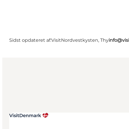
Sidst opdateret af:
VisitNordvestkysten, Thy
info@vis