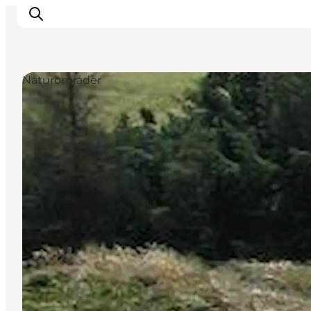
Naturområder
Inspiration
Destinationer
Oplevelser
Overnatning
Planlæg ferien