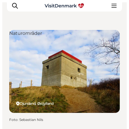
Naturområder
Inspiration
Destinationer
Oplevelser
Overnatning
Planlæg ferien
Djursland, Østjylland
Foto
:
Sebastian Nils