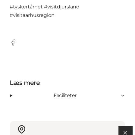
#tyskertårnet
#visitdjursland
#visitaarhusregion
Facebook
Læs mere
Faciliteter