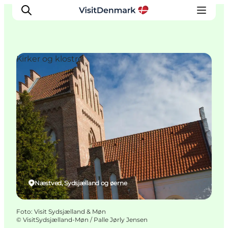
Kirker og klostre
Inspiration
Destinationer
Oplevelser
Overnatning
Planlæg ferien
Næstved, Sydsjælland og øerne
Foto
:
Visit Sydsjælland & Møn
©
VisitSydsjælland-Møn / Palle Jørly Jensen