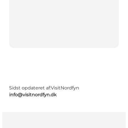
Sidst opdateret af:
VisitNordfyn
info@visitnordfyn.dk