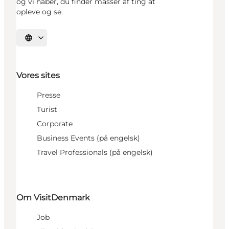
og vi håber, du finder masser af ting at
opleve og se.
Vælg sprog
Vores sites
Presse
Turist
Corporate
Business Events (på engelsk)
Travel Professionals (på engelsk)
Om VisitDenmark
Job