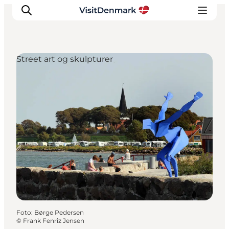
Street art og skulpturer
Inspiration
Destinationer
Oplevelser
Overnatning
Planlæg ferien
Foto
:
Børge Pedersen
©
Frank Fenriz Jensen