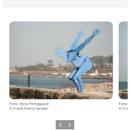
Foto
:
Nina Flintegaard
Foto
:
©
Frank Fenriz Jensen
©
Fran
Forrige
Næste