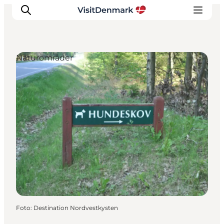
Naturområder
Inspiration
Destinationer
Oplevelser
Overnatning
Planlæg ferien
Foto
:
Destination Nordvestkysten