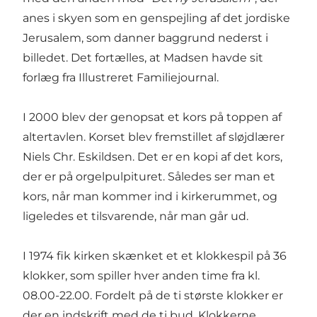
anes i skyen som en genspejling af det jordiske
Jerusalem, som danner baggrund nederst i
billedet. Det fortælles, at Madsen havde sit
forlæg fra Illustreret Familiejournal.
I 2000 blev der genopsat et kors på toppen af
altertavlen. Korset blev fremstillet af sløjdlærer
Niels Chr. Eskildsen. Det er en kopi af det kors,
der er på orgelpulpituret. Således ser man et
kors, når man kommer ind i kirkerummet, og
ligeledes et tilsvarende, når man går ud.
I 1974 fik kirken skænket et et klokkespil på 36
klokker, som spiller hver anden time fra kl.
08.00-22.00. Fordelt på de ti største klokker er
der en indskrift med de ti bud. Klokkerne