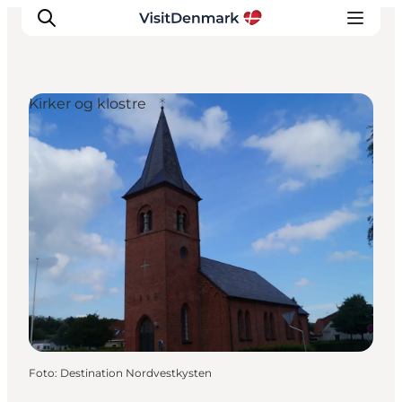
Kirker og klostre
Inspiration
Destinationer
Oplevelser
Overnatning
Planlæg ferien
Foto
:
Destination Nordvestkysten