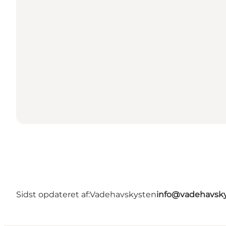
Sidst opdateret af:
Vadehavskysten
info@vadehavsky