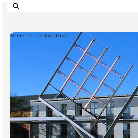
Street art og skulpturer
Inspiration
Destinationer
Oplevelser
Overnatning
Planlæg ferien