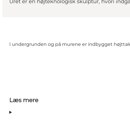
Uret er en højteknologisk skulptur, hvori indgå
I undergrunden og på murene er indbygget højttalere,
Læs mere