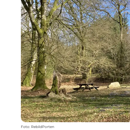
Foto
:
RebildPorten