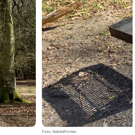
Foto
:
RebildPorten