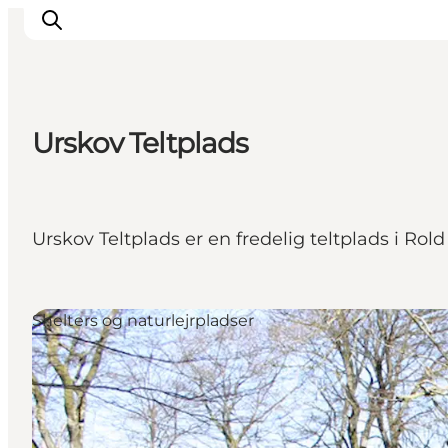
Urskov Teltplads
Inspiration
Destinationer
Oplevelser
Urskov Teltplads er en fredelig teltplads i R
Overnatning
Planlæg ferien
Shelters og naturlejrpladser