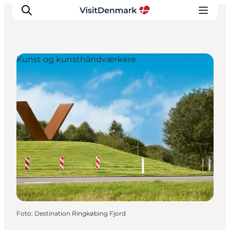
Kunst og kunsthåndværkere
Inspiration
Destinationer
Oplevelser
Overnatning
Planlæg ferien
Foto
:
Destination Ringkøbing Fjord