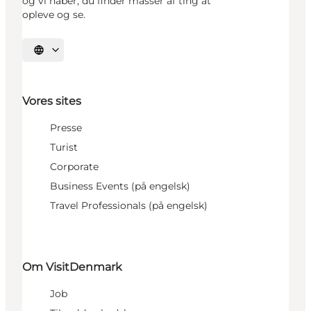
og vi håber, du finder masser af ting at
opleve og se.
Vælg sprog
Vores sites
Presse
Turist
Corporate
Business Events (på engelsk)
Travel Professionals (på engelsk)
Om VisitDenmark
Job