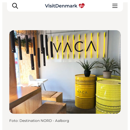
Restauranter
Inspiration
Destinationer
Oplevelser
Overnatning
Planlæg ferien
Foto
:
Destination NORD - Aalborg