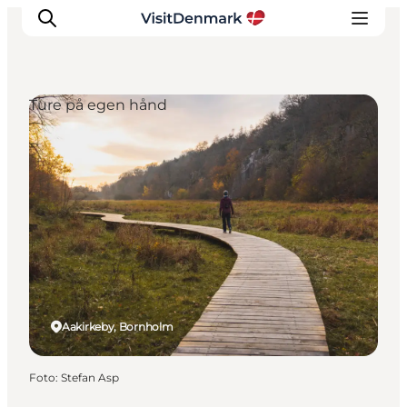
Ture på egen hånd
Inspiration
Destinationer
Oplevelser
Overnatning
Planlæg ferien
Aakirkeby, Bornholm
Foto
:
Stefan Asp