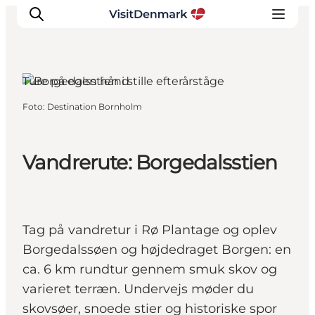
Gudhjem, Bornholm
Ture på egen hånd
Foto
:
Destination Bornholm
Inspiration
Destinationer
Oplevelser
Vandrerute: Borgedalsstien
Overnatning
Planlæg ferien
Tag på vandretur i Rø Plantage og oplev
Borgedalssøen og højdedraget Borgen: en
ca. 6 km rundtur gennem smuk skov og
varieret terræn. Undervejs møder du
skovsøer, snoede stier og historiske spor