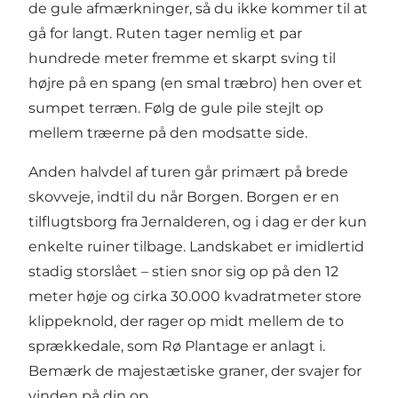
de gule afmærkninger, så du ikke kommer til at
gå for langt. Ruten tager nemlig et par
hundrede meter fremme et skarpt sving til
højre på en spang (en smal træbro) hen over et
sumpet terræn. Følg de gule pile stejlt op
mellem træerne på den modsatte side.
Anden halvdel af turen går primært på brede
skovveje, indtil du når
Borgen
. Borgen er en
tilflugtsborg fra Jernalderen, og i dag er der kun
enkelte ruiner tilbage. Landskabet er imidlertid
stadig storslået – stien snor sig op på den 12
meter høje og cirka 30.000 kvadratmeter store
klippeknold, der rager op midt mellem de to
sprækkedale, som
Rø Plantage
er anlagt i.
Bemærk de majestætiske graner, der svajer for
vinden på din op.