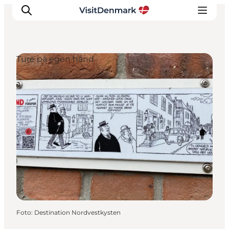
Ture på egen hånd
Inspiration
Destinationer
Oplevelser
Overnatning
Planlæg ferien
Foto
:
Destination Nordvestkysten