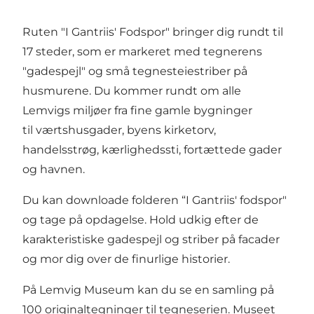
Ruten "I Gantriis' Fodspor" bringer dig rundt til
17 steder, som er markeret med tegnerens
"gadespejl" og små tegnesteiestriber på
husmurene. Du kommer rundt om alle
Lemvigs miljøer fra fine gamle bygninger
til værtshusgader, byens kirketorv,
handelsstrøg, kærlighedssti, fortættede gader
og havnen.
Du kan downloade folderen
“I Gantriis' fodspor"
og tage på opdagelse. Hold udkig efter de
karakteristiske gadespejl og striber på facader
og mor dig over de finurlige historier.
På Lemvig Museum kan du se en samling på
100 originaltegninger til tegneserien. Museet