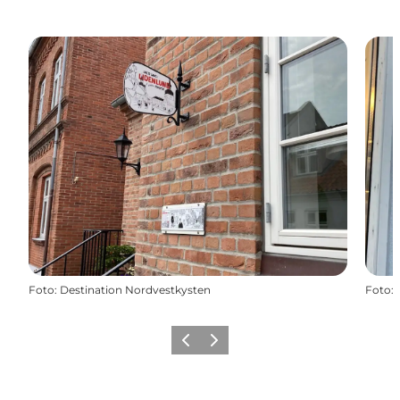
Foto
:
Destination Nordvestkysten
Foto
:
Forrige
Næste