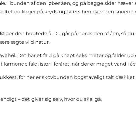
e. I bunden af den løber
åen
, og på begge sider hæver s
ltet og ligger på kryds og tværs hen over den snoede
r følger den bugtede å. Du går på nordsiden af åen, så d
 være ægte vild natur.
avehøl
. Det har et fald på knapt seks meter og falder ud
armende fald, især i foråret, når der er meget vand i åe
kkest, for her er skovbunden bogstaveligt talt dækket a
digt – det giver sig selv, hvor du skal gå.