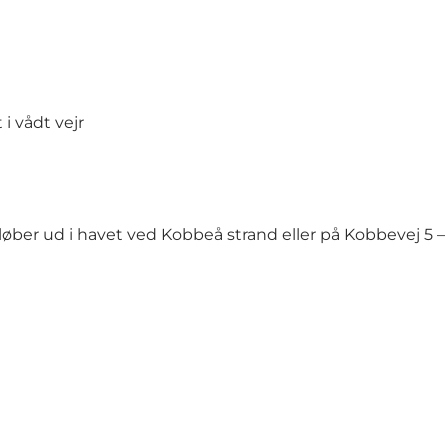
i vådt vejr
løber ud i havet ved Kobbeå strand eller på
Kobbevej 5
–