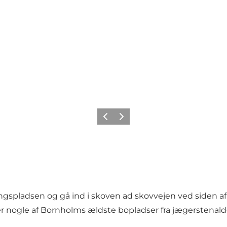
Forrige
Næste
ngspladsen og gå ind i skoven ad skovvejen ved siden a
efter nogle af Bornholms ældste bopladser fra jægerstenald