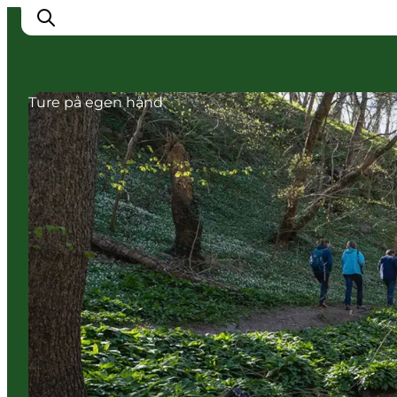
Ture på egen hånd
Inspiration
Destinationer
Oplevelser
Overnatning
Planlæg ferien