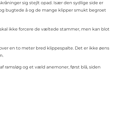
kråninger sig stejlt opad. Især den sydlige side er
 og bugtede å og de mange klipper smukt begroet
u skal ikke forcere de væltede stammer, men kan blot
 over en to meter bred klippespalte. Det er ikke øens
n.
f ramsløg og et væld anemoner, først blå, siden