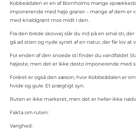
Kobbeådalen er en af Bornholms mange sprækkedal
imponerende med høje graner – mange af dem er væ
med knaldgrønt mos midt i den.
Fra den brede skovvej slår du ind på en smal sti, de
gå ad stien og nyde synet af en natur, der får lov at
For enden af den snoede sti finder du vandfaldet
St
højeste, men det er ikke desto imponerende med sit l
Foråret er også den sæson, hvor Kobbeådalen er smu
hvide og gule. Et prægtigt syn.
Ruten er ikke markeret, men det er heller ikke nødven
Fakta om ruten:
Varighed: