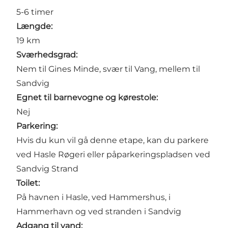
5-6 timer
Længde:
19 km
Sværhedsgrad:
Nem til Gines Minde, svær til Vang, mellem til
Sandvig
Egnet til barnevogne og kørestole:
Nej
Parkering:
Hvis du kun vil gå denne etape, kan du parkere
ved
Hasle Røgeri
eller påparkeringspladsen ved
Sandvig Strand
Toilet:
På
havnen i
Hasle, ved
Hammershus
, i
Hammerhavn
og ved
stranden i Sandvig
Adgang til vand: