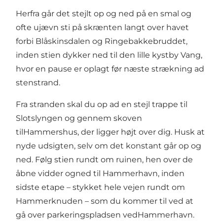
Herfra går det stejlt op og ned på en smal og
ofte ujævn sti på skrænten langt over havet
forbi
Blåskinsdalen
og Ringebakkebruddet,
inden stien dykker ned til den lille kystby Vang,
hvor en pause er oplagt før næste strækning ad
stenstrand.
Fra stranden skal du op ad en stejl trappe til
Slotslyngen
og gennem skoven
til
Hammershus
, der ligger højt over dig. Husk at
nyde udsigten, selv om det konstant går op og
ned. Følg stien rundt om ruinen, hen over de
åbne vidder ogned til
Hammerhavn
, inden
sidste etape – stykket hele vejen rundt om
Hammerknuden
– som du kommer til ved at
gå over parkeringspladsen ved
Hammerhavn
.