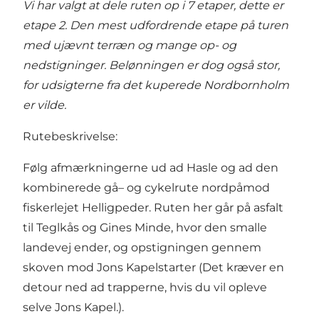
Vi har valgt at dele ruten op i 7 etaper, dette er
etape 2. Den mest udfordrende etape på turen
med ujævnt terræn og mange op- og
nedstigninger. Belønningen er dog også stor,
for udsigterne fra det kuperede Nordbornholm
er vilde.
Rutebeskrivelse:
Følg afmærkningerne ud ad Hasle og ad den
kombinerede gå– og cykelrute nordpåmod
fiskerlejet
Helligpeder
. Ruten her går på asfalt
til Teglkås og Gines Minde, hvor den smalle
landevej ender, og opstigningen gennem
skoven mod
Jons Kapel
starter (Det kræver en
detour ned ad trapperne, hvis du vil opleve
selve Jons Kapel.).