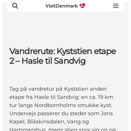
Inspiration
Vandrerute: Kyststien etape
Destinationer
2 – Hasle til Sandvig
Oplevelser
Overnatning
Planlæg ferien
Tag på vandretur på Kyststien anden
etape fra Hasle til Sandvig: en ca. 19 km
tur langs Nordbornholms smukke kyst.
Undervejs passerer du steder som Jons
Kapel, Blåskinsdalen, Vang og
Hammershus, mens stien snor sig op og