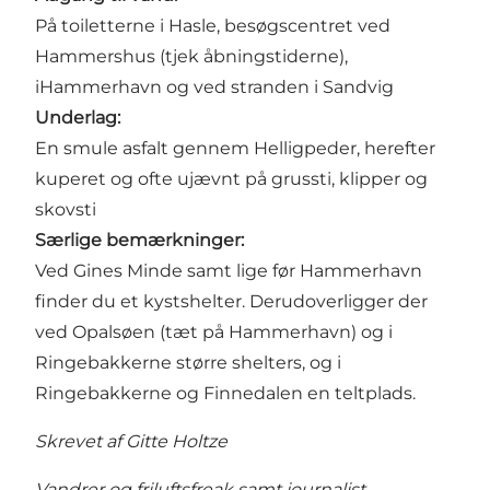
På toiletterne i Hasle,
besøgscentret ved
Hammershus (tjek åbningstiderne),
i
Hammerhavn
og ved
stranden i Sandvig
Underlag:
En smule asfalt gennem
Helligpeder
, herefter
kuperet og ofte ujævnt på grussti, klipper og
skovsti
Særlige bemærkninger:
Ved Gines Minde samt lige før
Hammerhavn
finder du et kystshelter. Derudoverligger der
ved
Opalsøen
(tæt på Hammerhavn) og i
Ringebakkerne
større shelters, og i
Ringebakkerne og Finnedalen en teltplads.
Skrevet af Gitte Holtze
Vandrer og friluftsfreak samt journalist,