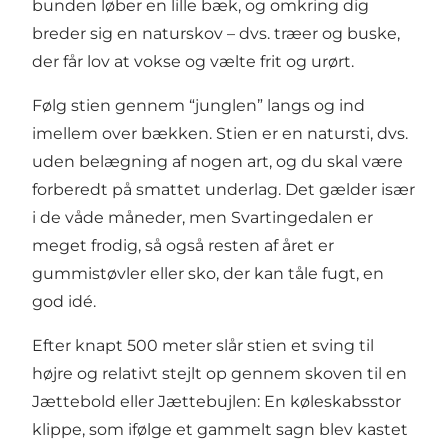
bunden løber en lille bæk, og omkring dig
breder sig en naturskov – dvs. træer og buske,
der får lov at vokse og vælte frit og urørt.
Følg stien gennem “junglen” langs og ind
imellem over bækken. Stien er en natursti, dvs.
uden belægning af nogen art, og du skal være
forberedt på smattet underlag. Det gælder især
i de våde måneder, men
Svartingedalen
er
meget frodig, så også resten af året er
gummistøvler eller sko, der kan tåle fugt, en
god idé.
Efter knapt 500 meter slår stien et sving til
højre og relativt stejlt op gennem skoven til en
Jættebold eller Jættebujlen: En køleskabsstor
klippe, som ifølge et gammelt sagn blev kastet