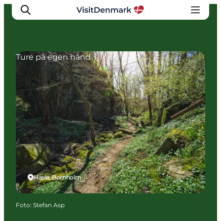
Ture på egen hånd
Inspiration
Destinationer
Oplevelser
Overnatning
Planlæg ferien
Hasle, Bornholm
Foto
:
Stefan Asp