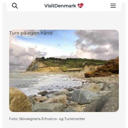
Ture på egen hånd
Inspiration
Destinationer
Oplevelser
Overnatning
Planlæg ferien
Foto
:
Skiveegnens Erhvervs- og Turistcenter