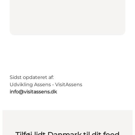
Sidst opdateret af:
Udvikling Assens - VisitAssens
info@visitassens.dk
Tilføj lidt Danmark til dit feed