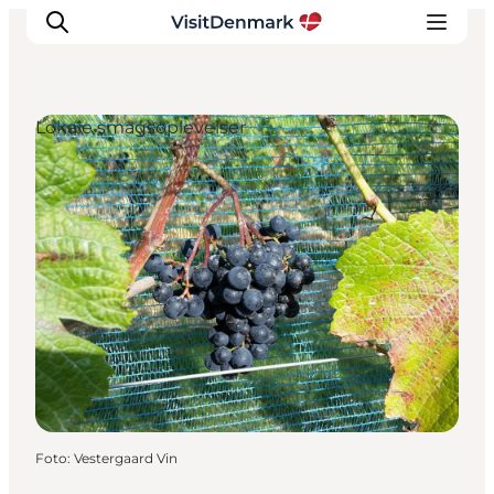
Lokale smagsoplevelser
Inspiration
Destinationer
Oplevelser
Overnatning
Planlæg ferien
Foto
:
Vestergaard Vin