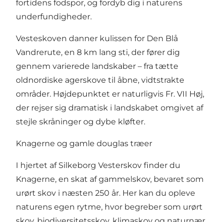
fortidens fodspor, og fordyb dig i naturens
underfundigheder.
Vesteskoven danner kulissen for Den Blå
Vandrerute, en 8 km lang sti, der fører dig
gennem varierede landskaber – fra tætte
oldnordiske agerskove til åbne, vidtstrakte
områder. Højdepunktet er naturligvis Fr. VII Høj,
der rejser sig dramatisk i landskabet omgivet af
stejle skråninger og dybe kløfter.
Knagerne og gamle douglas træer
I hjertet af Silkeborg Vesterskov finder du
Knagerne, en skat af gammelskov, bevaret som
urørt skov i næsten 250 år. Her kan du opleve
naturens egen rytme, hvor begreber som urørt
skov, biodiversitetsskov, klimaskov og naturnær