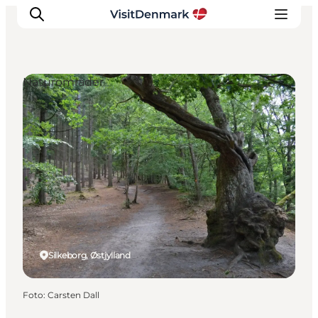
Naturområder
Inspiration
Destinationer
Oplevelser
Overnatning
Planlæg ferien
Silkeborg, Østjylland
Foto
:
Carsten Dall