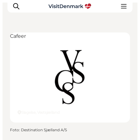
Cafeer
Inspiration
Destinationer
Oplevelser
Overnatning
Planlæg ferien
Slagelse, Vestsjælland
Foto
:
Destination Sjælland A/S