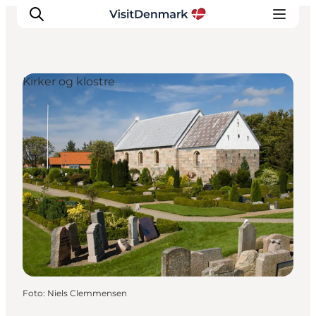
Kirker og klostre
Inspiration
Destinationer
Oplevelser
Overnatning
Planlæg ferien
Foto
:
Niels Clemmensen