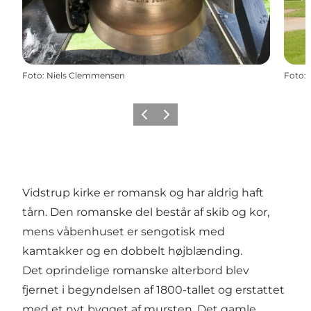
Foto
:
Niels Clemmensen
Foto
:
Forrige
Næste
Vidstrup kirke er romansk og har aldrig haft
tårn. Den romanske del består af skib og kor,
mens våbenhuset er sengotisk med
kamtakker og en dobbelt højblænding.
Det oprindelige romanske alterbord blev
fjernet i begyndelsen af 1800-tallet og erstattet
med et nyt bygget af mursten. Det gamle