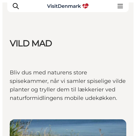
VILD MAD
Inspiration
Destinationer
Oplevelser
Bliv dus med naturens store
Overnatning
spisekammer, når vi samler spiselige vilde
Planlæg ferien
planter og tryller dem til lækkerier ved
naturformidlingens mobile udekøkken.
Det sker