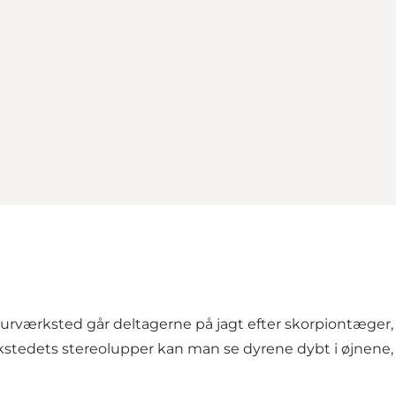
turværksted går deltagerne på jagt efter skorpiontæge
rkstedets stereolupper kan man se dyrene dybt i øjnene, 