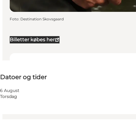
Foto
:
Destination Skovsgaard
Billetter købes her
Datoer og tider
Datoer og tider
Besøg hjemmeside
Børn, Venner, Min partner, Mig selv
6 August
Torsdag