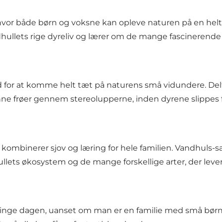
hvor både børn og voksne kan opleve naturen på en helt
ullets rige dyreliv og lærer om de mange fascinerende ar
for at komme helt tæt på naturens små vidundere. Delta
e frøer gennem stereolupperne, inden dyrene slippes fr
ombinerer sjov og læring for hele familien. Vandhuls-safa
lets økosystem og de mange forskellige arter, der lever
ringe dagen, uanset om man er en familie med små børn e