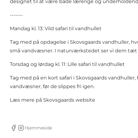
designet til at være både lærerige og underholdende,
-------
Mandag kl. 13: Vild safari til vandhullet
Tag med på opdagelse i Skovsgaards vandhuller, hvo
små vandvæsner. I naturværkstedet ser vi dem tæt på 
Torsdag og lørdag kl. 11: Lille safari til vandhullet
Tag med på en kort safari i Skovsgaards vandhuller
vandvæsner, før de slippes fri igen.
Læs mere på Skovsgaards website
Hjemmeside
facebook
Instagram