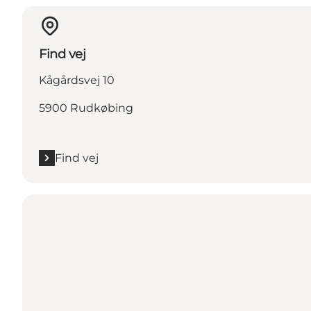
Find vej
Kågårdsvej 10
5900 Rudkøbing
Find vej