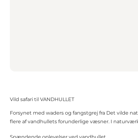
Vild safari til VANDHULLET
Forsynet med waders og fangstgrej fra Det vilde na
flere af vandhullets forunderlige væsner. I naturvæ
Spændende oplevelser ved vandhullet