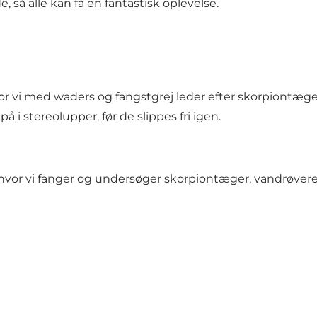
 så alle kan få en fantastisk oplevelse.
r vi med waders og fangstgrej leder efter skorpiontæge
i stereolupper, før de slippes fri igen.
, hvor vi fanger og undersøger skorpiontæger, vandrøver