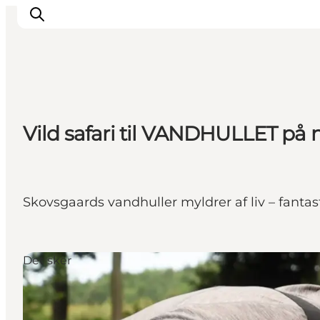
Inspiration
Vild safari til VANDHULLET på 
Destinationer
Oplevelser
Overnatning
Planlæg ferien
Skovsgaards vandhuller myldrer af liv – fantasti
Det sker