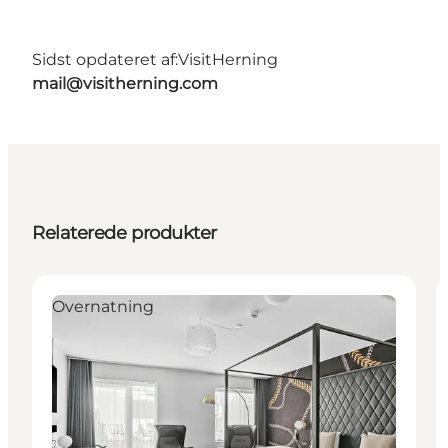
Sidst opdateret af:
VisitHerning
mail@visitherning.com
Relaterede produkter
Overnatning