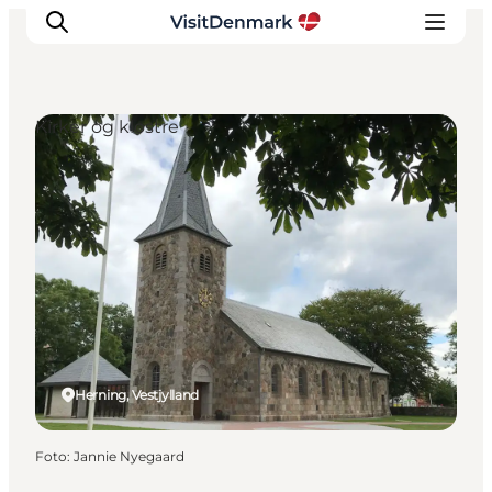
Kirker og klostre
Inspiration
Destinationer
Oplevelser
Overnatning
Planlæg ferien
Herning, Vestjylland
Foto
:
Jannie Nyegaard