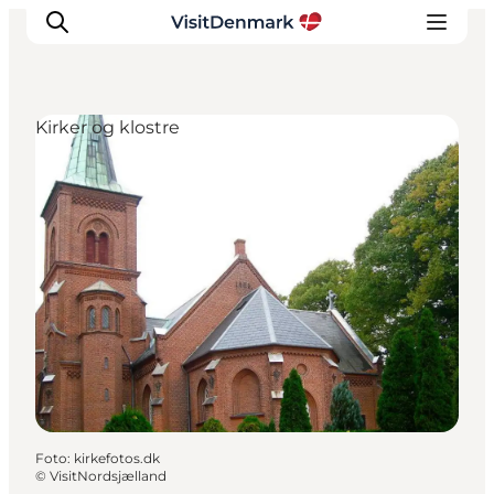
Kirker og klostre
Inspiration
Destinationer
Oplevelser
Overnatning
Planlæg ferien
Foto
:
kirkefotos.dk
©
VisitNordsjælland