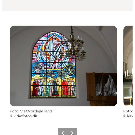
Foto
:
VisitNordsjælland
Foto
:
©
kirkefotos.dk
©
kirk
Forrige
Næste