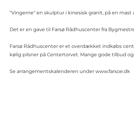
"Vingerne" en skulptur i kinesisk granit, på en mast af 
Det er en gave til Farsø Rådhuscenter fra Bygmestr
Farsø Rådhuscenter er et overdækket indkøbs center
kølig pilsner på Centertorvet. Mange gode tilbud o
Se arrangementskalenderen under www.farsoe.dk