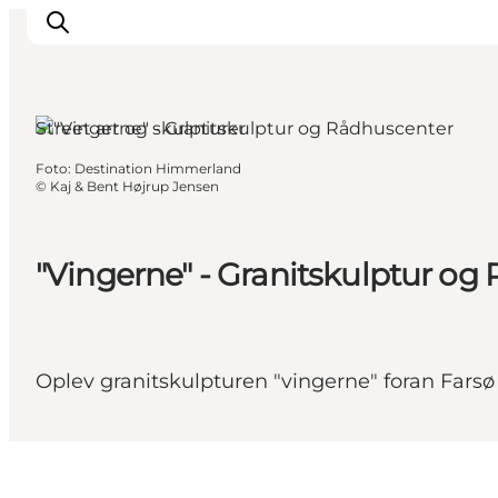
Farsø, Nordjylland
Street art og skulpturer
Foto
:
Destination Himmerland
Inspiration
©
Kaj & Bent Højrup Jensen
Destinationer
Oplevelser
"Vingerne" - Granitskulptur og
Overnatning
Planlæg ferien
Oplev granitskulpturen "vingerne" foran Farsø