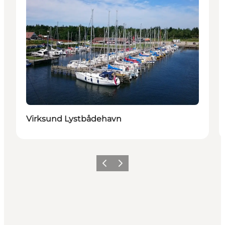
Virksund Lystbådehavn
Forrige
Næste