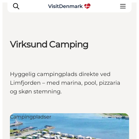
Virksund Camping
Inspiration
Destinationer
Oplevelser
Hyggelig campingplads direkte ved
Overnatning
Limfjorden – med marina, pool, pizzaria
Planlæg ferien
og skøn stemning.
Campingpladser