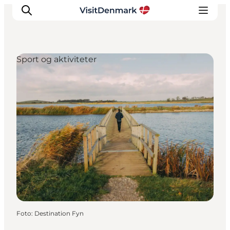
Sport og aktiviteter
Inspiration
Destinationer
Oplevelser
Overnatning
Planlæg ferien
Foto
:
Destination Fyn