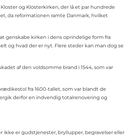
 Kloster og Klosterkirken, der lå et par hundrede
det, da reformationen ramte Danmark, hvilket
n at genskabe kirken i dens oprindelige form fra
t og hvad der er nyt. Flere steder kan man dog se
dskadet af den voldsomme brand i 1544, som var
rædikestol fra 1600-tallet, som var blandt de
gik derfor en indvendig totalrenovering og
ikke er gudstjenester, bryllupper, begravelser eller