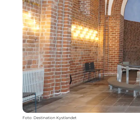
Foto
:
Destination Kystlandet