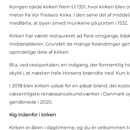
Kongen ejede kirken frem til 1351, hvor kirken blev o
meter fra Vor Frelsers Kirke. I den sene del af mi
medførte, at byen smed munkene på porten i 1532.
Kirken har været restaureret ad flere omgange, både i 
middelalderen. Grundet de mange forandringer genn
oprindelige dele af kirken.
Bl.a. ved vestportalen, en indgang, der formentlig
skyld i, at næsten hele Horsens brændte ned. Kun kir
I 2018 blev kirken udsat for en påsat brand, der kost
væsentligste renæssancekunstværker i Danmark og 
genåbnede i 2020.
Kig indenfor i kirken
Kirken er åben i dagtimerne, og du er velkommen til 