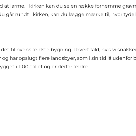
ad at larme. I kirken kan du se en række fornemme gravm
år du går rundt i kirken, kan du lægge mærke til, hvor tyd
r det til byens ældste bygning. I hvert fald, hvis vi snak
og har opslugt flere landsbyer, som i sin tid lå udenfor
gget i 1100-tallet og er derfor ældre.