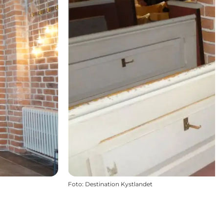
Foto
:
Destination Kystlandet