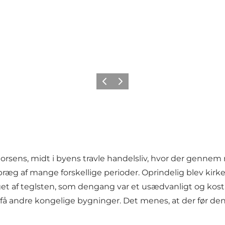
Forrige
Næste
i Horsens, midt i byens travle handelsliv, hvor der gen
æg af mange forskellige perioder. Oprindelig blev kirk
gget af teglsten, som dengang var et usædvanligt og kos
få andre kongelige bygninger. Det menes, at der før den