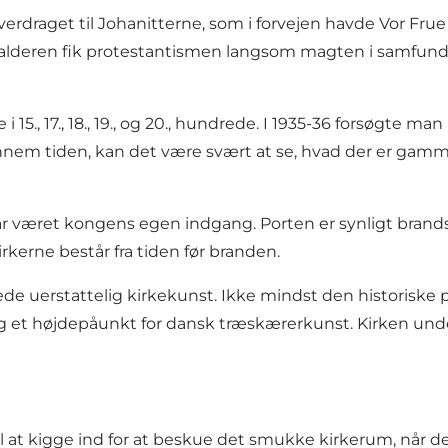
verdraget til Johanitterne, som i forvejen havde Vor Frue
ddelalderen fik protestantismen langsom magten i samfun
15., 17., 18., 19., og 20., hundrede. I 1935-36 forsøgte ma
em tiden, kan det være svært at se, hvad der er gammel
 har været kongens egen indgang. Porten er synligt bran
kerne består fra tiden før branden.
ede uerstattelig kirkekunst. Ikke mindst den historiske p
et højdepåunkt for dansk træskærerkunst. Kirken under
at kigge ind for at beskue det smukke kirkerum, når der 