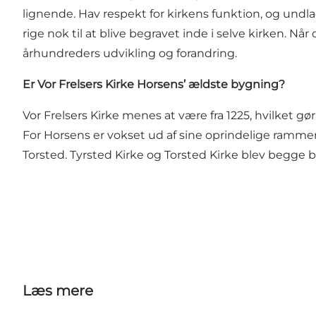
lignende. Hav respekt for kirkens funktion, og undl
rige nok til at blive begravet inde i selve kirken. N
århundreders udvikling og forandring.
Er Vor Frelsers Kirke Horsens’ ældste bygning?
Vor Frelsers Kirke menes at være fra 1225, hvilket gø
For Horsens er vokset ud af sine oprindelige rammer 
Torsted. Tyrsted Kirke og Torsted Kirke blev begge by
Læs mere