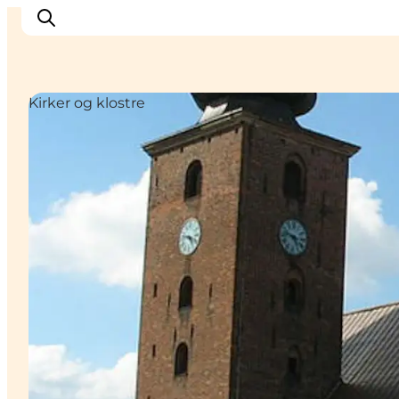
Kirker og klostre
Inspiration
Destinationer
Oplevelser
Overnatning
Planlæg ferien