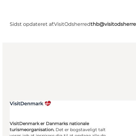
Sidst opdateret af:
VisitOdsherred
thb@visitodsherre
VisitDenmark er Danmarks nationale
turismeorganisation.
Det er bogstaveligt talt
vores job at inspirere dig til at opdage alle de