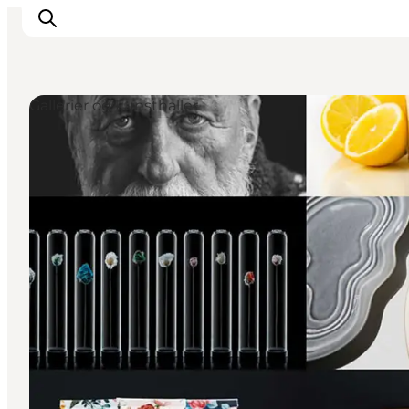
Gallerier og kunsthaller
Inspiration
Destinationer
Oplevelser
Overnatning
Planlæg ferien