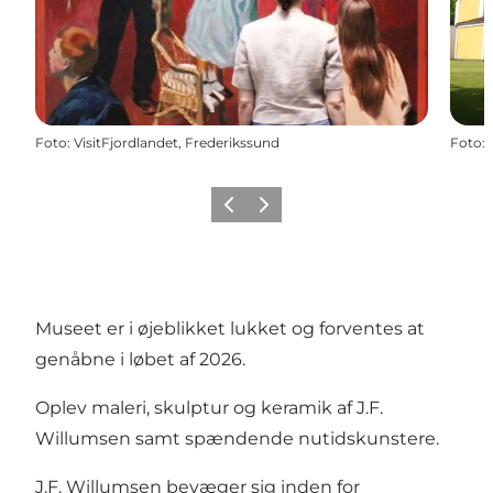
Foto
:
VisitFjordlandet, Frederikssund
Foto
:
Forrige
Næste
Museet er i øjeblikket lukket og forventes at
genåbne i løbet af 2026.
Oplev maleri, skulptur og keramik af J.F.
Willumsen samt spændende nutidskunstere.
J.F. Willumsen bevæger sig inden for