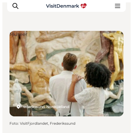
Museer
Inspiration
Destinationer
Oplevelser
Overnatning
Planlæg ferien
Frederikssund, Nordsjælland
Foto
:
VisitFjordlandet, Frederikssund