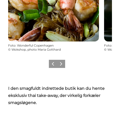
Foto
:
Wonderful Copenhagen
Foto
:
©
Wokshop, photo Maria Gotthard
©
Wok
Forrige
Næste
I den smagfuldt indrettede butik kan du hente
eksklusiv thai take-away, der virkelig forkæler
smagsløgene.