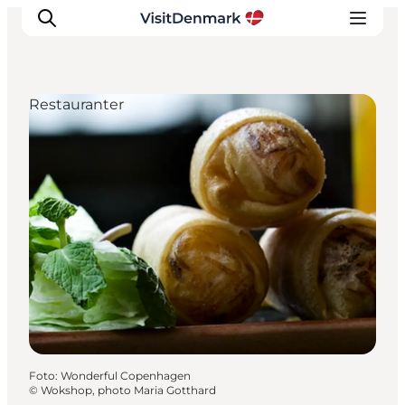
Restauranter
Inspiration
Destinationer
Oplevelser
Overnatning
Planlæg ferien
Foto
:
Wonderful Copenhagen
©
Wokshop, photo Maria Gotthard