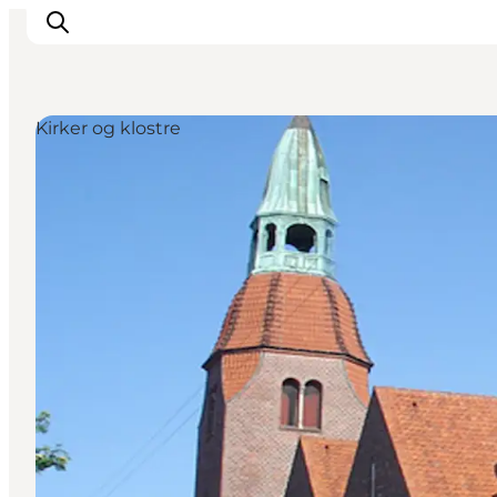
Kirker og klostre
Inspiration
Destinationer
Oplevelser
Overnatning
Planlæg ferien