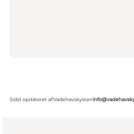
Sidst opdateret af:
Vadehavskysten
info@vadehavsky