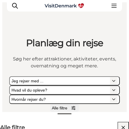
Planlæg din rejse
Inspiration
Destinationer
Søg her efter attraktioner, aktiviteter, events,
Oplevelser
overnatning og meget mere.
Overnatning
Planlæg ferien
Jeg rejser med ...
Hvad vil du opleve?
Hvornår rejser du?
Alle filtre
Jeg rejser med ...
Hvad vil du opleve?
Hvornår rejser du?
Alle filtre