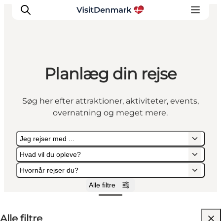
Planlæg din rejse
Inspiration
Destinationer
Søg her efter attraktioner, aktiviteter, events,
Oplevelser
overnatning og meget mere.
Overnatning
Planlæg ferien
Jeg rejser med ...
Hvad vil du opleve?
Hvornår rejser du?
Alle filtre
Jeg rejser med ...
Hvad vil du opleve?
Hvornår rejser du?
Alle filtre