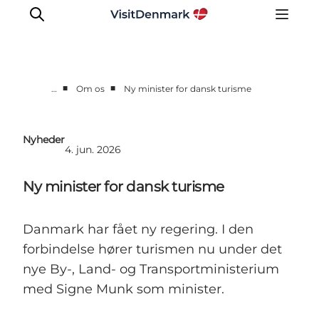
■
■
…
Om os
Ny minister for dansk turisme
Corporate
Nyheder
Nyheder
4. jun. 2026
Videncenter
Aktiviteter
Ny minister for dansk turisme
Brandmanual
Markeder
Danmark har fået ny regering. I den
Om os
forbindelse hører turismen nu under det
nye By-, Land- og Transportministerium
med Signe Munk som minister.