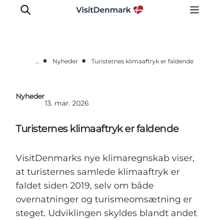
■
■
…
Nyheder
Turisternes klimaaftryk er faldende
Corporate
Nyheder
Nyheder
13. mar. 2026
Videncenter
Aktiviteter
Turisternes klimaaftryk er faldende
Brandmanual
Markeder
VisitDenmarks nye klimaregnskab viser,
Om os
at turisternes samlede klimaaftryk er
faldet siden 2019, selv om både
overnatninger og turismeomsætning er
steget. Udviklingen skyldes blandt andet