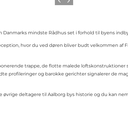
Forrige
Næste
om Danmarks mindste Rådhus set i forhold til byens indb
ption, hvor du ved døren bliver budt velkommen af Fre
nerende trappe, de flotte malede loftskonstruktioner s
e profileringer og barokke gerichter signalerer de magt
e øvrige deltagere til Aalborg bys historie og du kan 