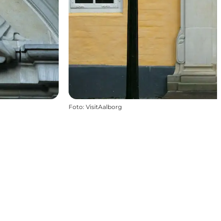
Foto
:
VisitAalborg