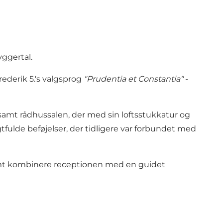
yggertal.
derik 5.'s valgsprog
"Prudentia et Constantia"
-
amt rådhussalen, der med sin loftsstukkatur og
fulde beføjelser, der tidligere var forbundet med
nemt kombinere receptionen med en guidet