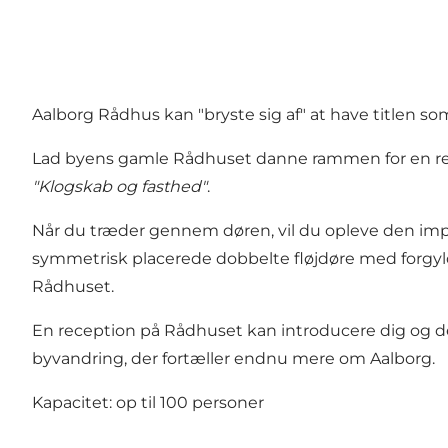
Aalborg Rådhus kan "bryste sig af" at have titlen s
Lad byens gamle Rådhuset danne rammen for en rece
"Klogskab og fasthed"
.
Når du træder gennem døren, vil du opleve den impo
symmetrisk placerede dobbelte fløjdøre med forgyldt
Rådhuset.
En reception på Rådhuset kan introducere dig og d
byvandring, der fortæller endnu mere om Aalborg.
Kapacitet: op til 100 personer