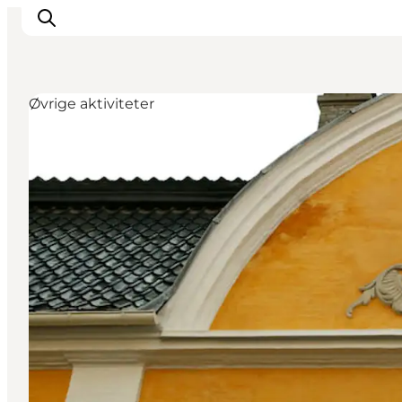
Øvrige aktiviteter
Inspiration
Destinationer
Oplevelser
Overnatning
Planlæg ferien