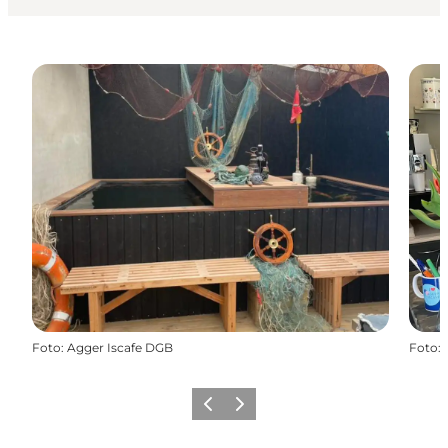
Foto
:
Agger Iscafe DGB
Foto
:
Forrige
Næste