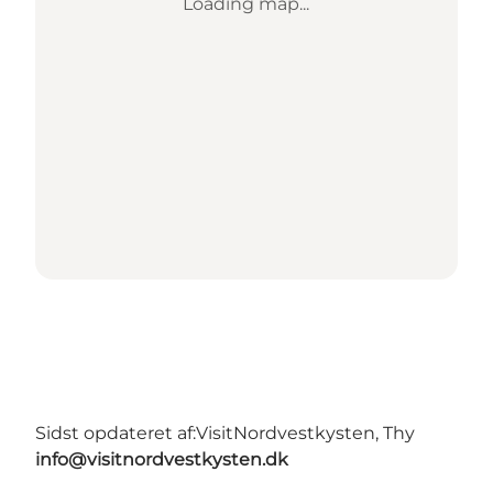
Loading map...
Sidst opdateret af:
VisitNordvestkysten, Thy
info@visitnordvestkysten.dk