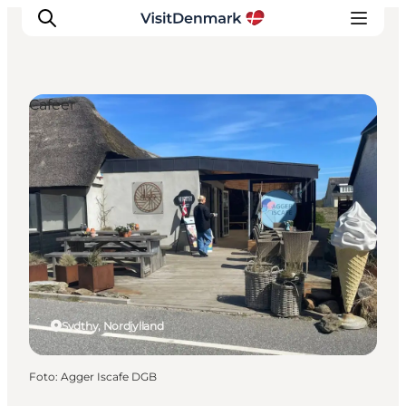
Cafeer
Inspiration
Destinationer
Oplevelser
Overnatning
Planlæg ferien
Sydthy, Nordjylland
Foto
:
Agger Iscafe DGB